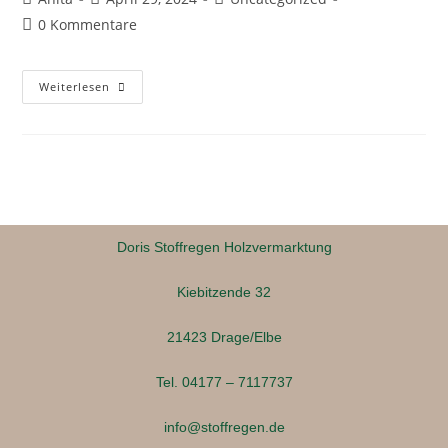
0 Kommentare
Weiterlesen
Doris Stoffregen Holzvermarktung
Kiebitzende 32
21423 Drage/Elbe
Tel. 04177 – 7117737
info@stoffregen.de